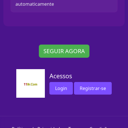
automaticamente
SEGUIR AGORA
Acessos
Login
Registrar-se