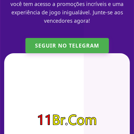
você tem acesso a promoções incríveis e uma
experiência de jogo inigualável. Junte-se aos
vencedores agora!
SEGUIR NO TELEGRAM