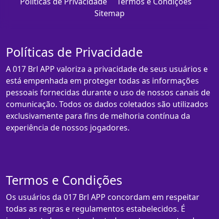
Políticas de Privacidade
Termos e Condições
Sitemap
Políticas de Privacidade
A 017 Brl APP valoriza a privacidade de seus usuários e
está empenhada em proteger todas as informações
pessoais fornecidas durante o uso de nossos canais de
comunicação. Todos os dados coletados são utilizados
exclusivamente para fins de melhoria contínua da
experiência de nossos jogadores.
Termos e Condições
Os usuários da 017 Brl APP concordam em respeitar
todas as regras e regulamentos estabelecidos. É