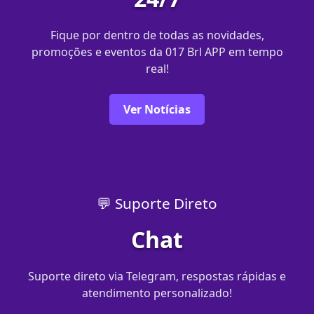
Fique por dentro de todas as novidades,
promoções e eventos da 017 Brl APP em tempo
real!
Ver Notícias
💬 Suporte Direto
Chat
Suporte direto via Telegram, respostas rápidas e
atendimento personalizado!