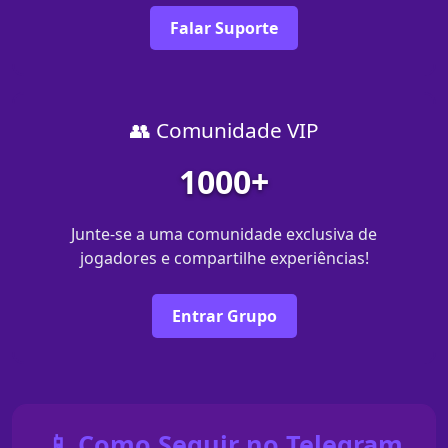
Falar Suporte
👥 Comunidade VIP
1000+
Junte-se a uma comunidade exclusiva de
jogadores e compartilhe experiências!
Entrar Grupo
📱 Como Seguir no Telegram