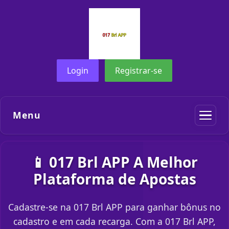
Login
Registrar-se
Menu
📱 017 Brl APP A Melhor
Plataforma de Apostas
Cadastre-se na 017 Brl APP para ganhar bônus no
cadastro e em cada recarga. Com a 017 Brl APP,