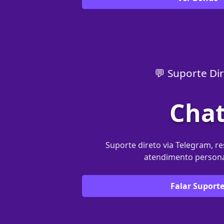
💬 Suporte Di
Cha
Suporte direto via Telegram, r
atendimento persona
Falar Suport