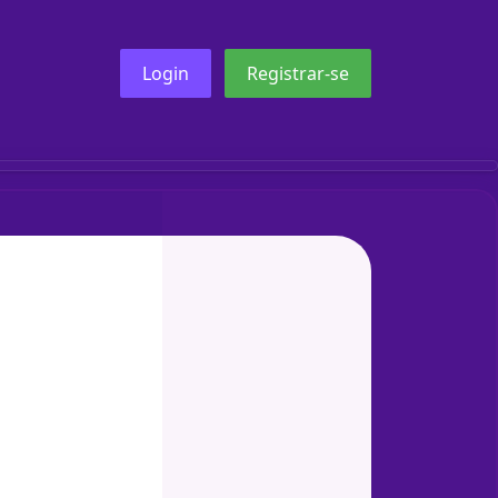
Login
Registrar-se