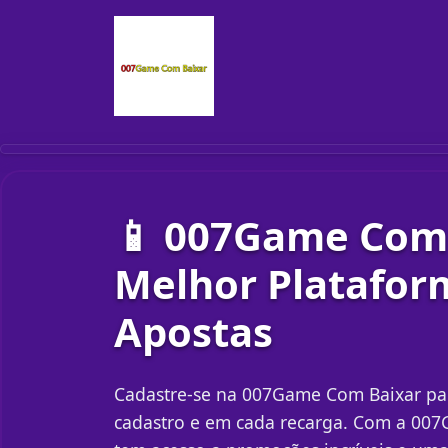
📱 007Game Com 
Melhor Platafor
Apostas
Cadastre-se na 007Game Com Baixar pa
cadastro e em cada recarga. Com a 007