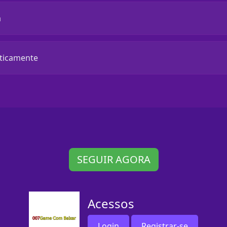
a
aticamente
SEGUIR AGORA
Acessos
Login
Registrar-se