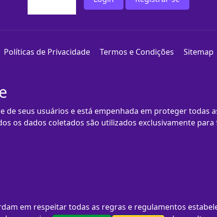
Políticas de Privacidade
Termos e Condições
Sitemap
de
de de seus usuários e está empenhada em proteger todas a
os os dados coletados são utilizados exclusivamente para 
am em respeitar todas as regras e regulamentos estabelec