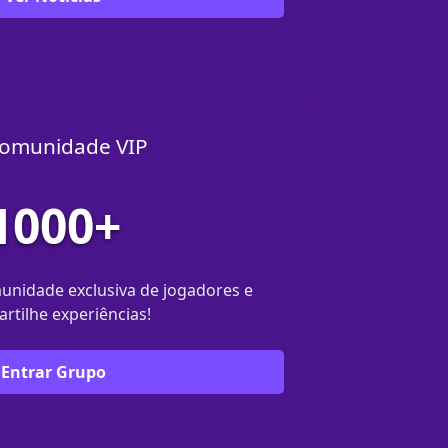
Comunidade VIP
1000+
unidade exclusiva de jogadores e
rtilhe experiências!
Entrar Grupo