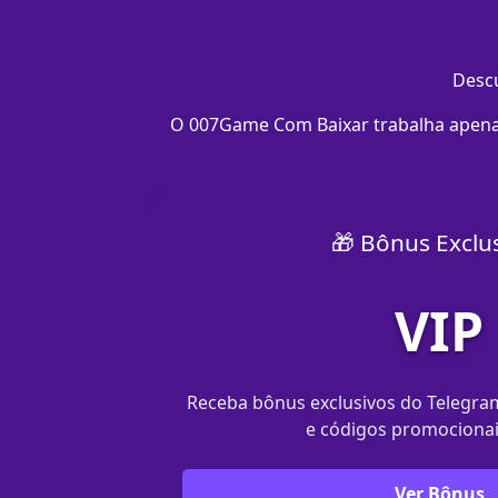
Desc
O 007Game Com Baixar trabalha apenas
🎁 Bônus Exclu
VIP
Receba bônus exclusivos do Telegra
e códigos promocionai
Ver Bônus