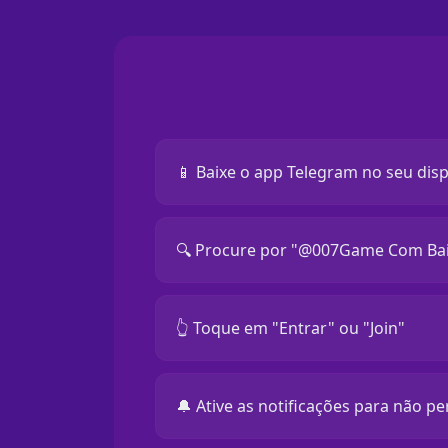
📱 Baixe o app Telegram no seu disp
🔍 Procure por "@007Game Com Baix
👆 Toque em "Entrar" ou "Join"
🔔 Ative as notificações para não p