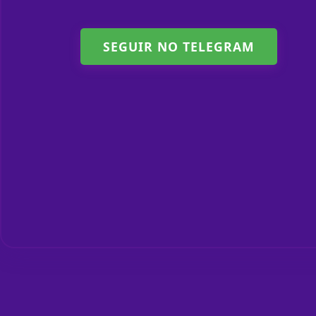
SEGUIR NO TELEGRAM