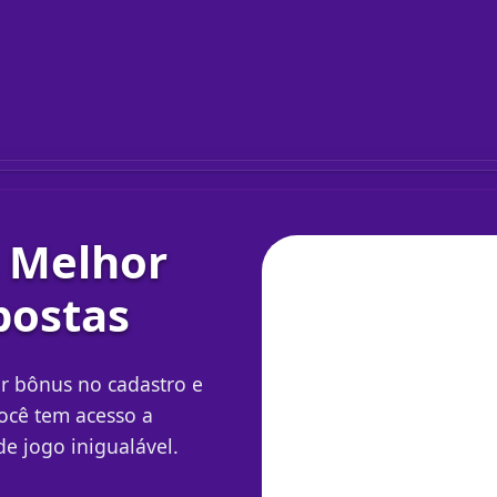
 Melhor
postas
r bônus no cadastro e
ocê tem acesso a
e jogo inigualável.