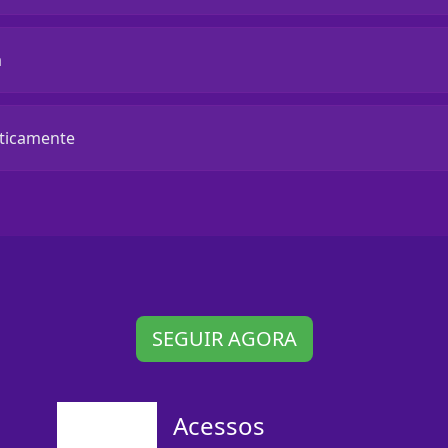
a
aticamente
SEGUIR AGORA
Acessos