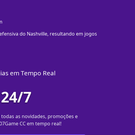
m
fensiva do Nashville, resultando em jogos
cias em Tempo Real
24/7
e todas as novidades, promoções e
007Game CC em tempo real!