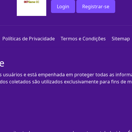
Login
Registrar-se
Políticas de Privacidade
Termos e Condições
Sitemap
de
us usuários e está empenhada em proteger todas as inform
os coletados são utilizados exclusivamente para fins de m