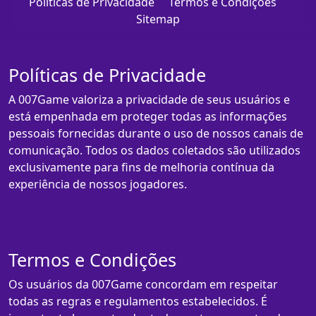
Políticas de Privacidade
Termos e Condições
Sitemap
Políticas de Privacidade
A 007Game valoriza a privacidade de seus usuários e
está empenhada em proteger todas as informações
pessoais fornecidas durante o uso de nossos canais de
comunicação. Todos os dados coletados são utilizados
exclusivamente para fins de melhoria contínua da
experiência de nossos jogadores.
Termos e Condições
Os usuários da 007Game concordam em respeitar
todas as regras e regulamentos estabelecidos. É