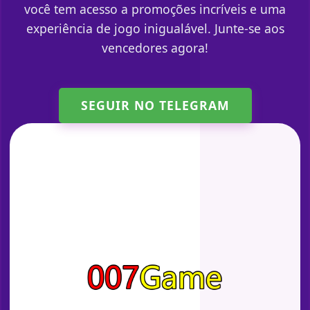
você tem acesso a promoções incríveis e uma
experiência de jogo inigualável. Junte-se aos
vencedores agora!
SEGUIR NO TELEGRAM