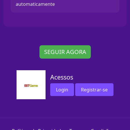
automaticamente
SEGUIR AGORA
Acessos
Login
Registrar-se