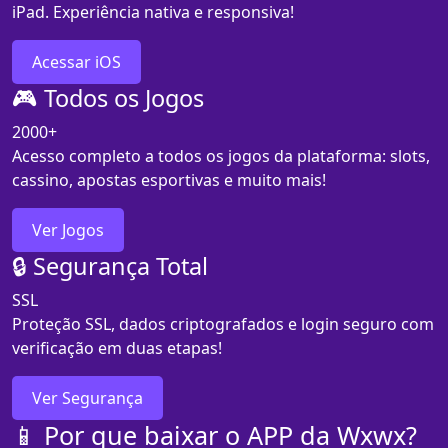
iPad. Experiência nativa e responsiva!
Acessar iOS
🎮 Todos os Jogos
2000+
Acesso completo a todos os jogos da plataforma: slots,
cassino, apostas esportivas e muito mais!
Ver Jogos
🔒 Segurança Total
SSL
Proteção SSL, dados criptografados e login seguro com
verificação em duas etapas!
Ver Segurança
📱 Por que baixar o APP da Wxwx?