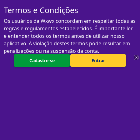
Termos e Condições
Os usuários da Wxwx concordam em respeitar todas as
regras e regulamentos estabelecidos. É importante ler
e entender todos os termos antes de utilizar nosso
aplicativo. A violação destes termos pode resultar em
penalizações ou na suspensão da conta.
X
Cadastre-se
Entrar