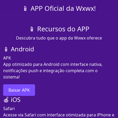
📱 APP Oficial da Wxwx!
📱 Recursos do APP
Descubra tudo que o app da Wxwx oferece
📱 Android
APK
App otimizado para Android com interface nativa,
notificações push e integração completa com o
sistema!
Baixar APK
🍎 iOS
Safari
Acesse via Safari com interface otimizada para iPhone e