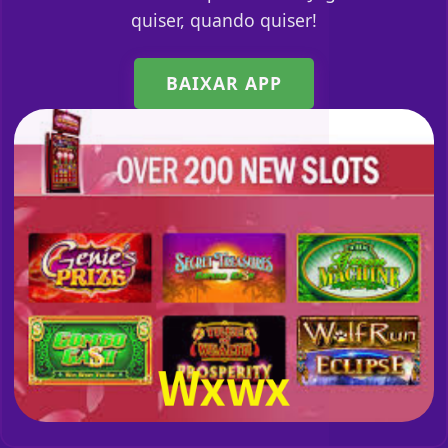
quiser, quando quiser!
BAIXAR APP